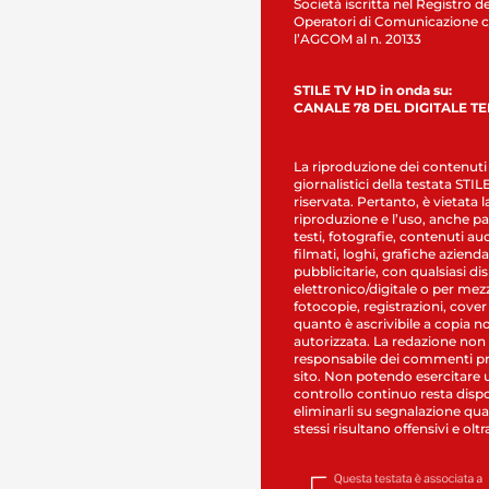
Società iscritta nel Registro de
Operatori di Comunicazione c
l’AGCOM al n. 20133
STILE TV HD in onda su:
CANALE 78 DEL DIGITALE T
La riproduzione dei contenuti
giornalistici della testata STI
riservata. Pertanto, è vietata l
riproduzione e l’uso, anche par
testi, fotografie, contenuti au
filmati, loghi, grafiche aziendal
pubblicitarie, con qualsiasi di
elettronico/digitale o per mez
fotocopie, registrazioni, cover
quanto è ascrivibile a copia n
autorizzata. La redazione non
responsabile dei commenti pr
sito. Non potendo esercitare 
controllo continuo resta dispo
eliminarli su segnalazione qual
stessi risultano offensivi e oltr