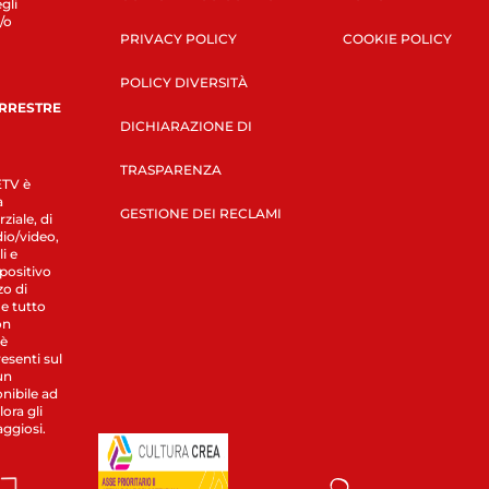
gli
/o
PRIVACY POLICY
COOKIE POLICY
POLICY DIVERSITÀ
ERRESTRE
DICHIARAZIONE DI
TRASPARENZA
LETV è
a
GESTIONE DEI RECLAMI
ziale, di
dio/video,
i e
spositivo
zo di
 e tutto
on
 è
esenti sul
un
nibile ad
ora gli
aggiosi.