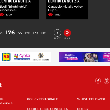
DENTRO LA NOTIZIA
DENTRO LA NOTIZIA
Eboli, ‘Bimbimbici’:
Capaccio, via alla Volley
successo e...
Cup '...
3309
4883
»
›
176
…
75
177
178
179
180
SUCC.
FINE
lla
POLICY EDITORIALE
WHISTLEBLOWER
Salerno al
CODICE ETICO CONDOTTA
POLICY