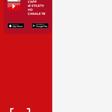
L’APP
di STILETV
HD
CANALE 78