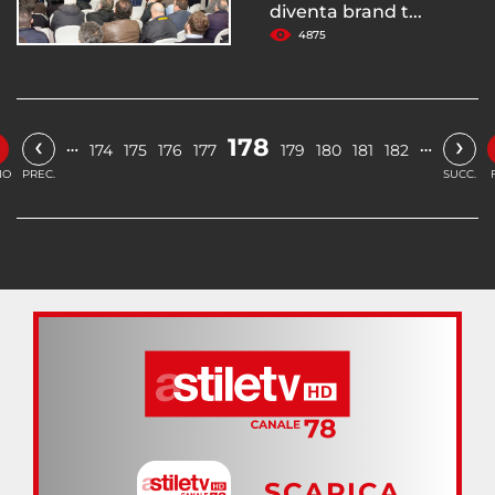
diventa brand t...
4875
‹
›
178
…
…
174
175
176
177
179
180
181
182
IO
PREC.
SUCC.
SCARICA