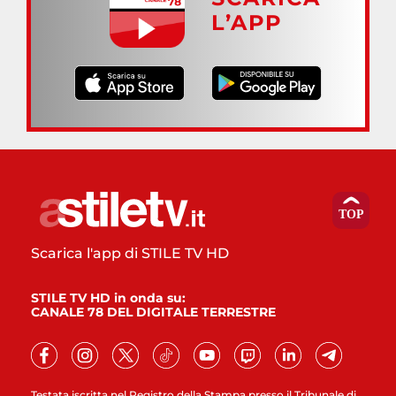
L’APP
Scarica l'app di STILE TV HD
STILE TV HD in onda su:
CANALE 78 DEL DIGITALE TERRESTRE
Testata iscritta nel Registro della Stampa presso il Tribunale di