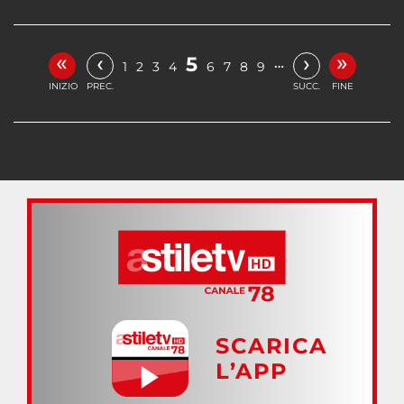
«
»
‹
›
5
…
1
2
3
4
6
7
8
9
INIZIO
PREC.
SUCC.
FINE
SCARICA
L’APP