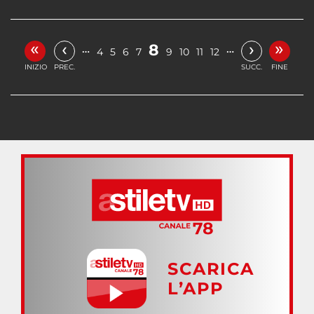
«
»
‹
›
8
…
…
4
5
6
7
9
10
11
12
INIZIO
PREC.
SUCC.
FINE
SCARICA
L’APP