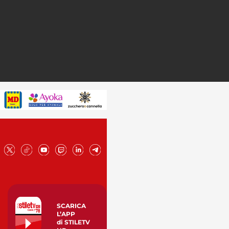
SCARICA
L’APP
di STILETV