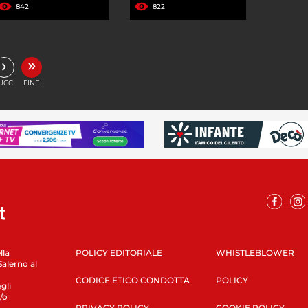
842
822
»
›
UCC.
FINE
lla
POLICY EDITORIALE
WHISTLEBLOWER
Salerno al
CODICE ETICO CONDOTTA
POLICY
gli
/o
PRIVACY POLICY
COOKIE POLICY