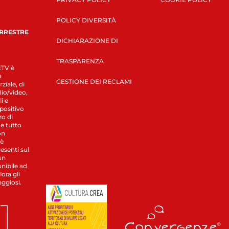
POLICY DIVERSITÀ
ERRESTRE
DICHIARAZIONE DI
TRASPARENZA
LETV è
a
GESTIONE DEI RECLAMI
ziale, di
dio/video,
i e
spositivo
zo di
 e tutto
on
 è
esenti sul
un
nibile ad
ora gli
aggiosi.