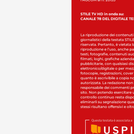
STILE TV HD in onda su:
CANALE 78 DEL DIGITALE T
La riproduzione dei contenuti
giornalistici della testata STI
riservata. Pertanto, è vietata l
riproduzione e l’uso, anche par
testi, fotografie, contenuti au
filmati, loghi, grafiche aziendal
pubblicitarie, con qualsiasi di
elettronico/digitale o per mez
fotocopie, registrazioni, cover
quanto è ascrivibile a copia n
autorizzata. La redazione non
responsabile dei commenti pr
sito. Non potendo esercitare 
controllo continuo resta dispo
eliminarli su segnalazione qual
stessi risultano offensivi e oltr