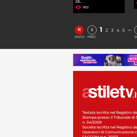
28...
832
«
‹
1
…
2
3
4
5
INIZIO
PREC.
S
Testata iscritta nel Registro de
Stampa presso il Tribunale di 
n. 34/2009
Società iscritta nel Registro de
Operatori di Comunicazione c
l’AGCOM al n. 20133