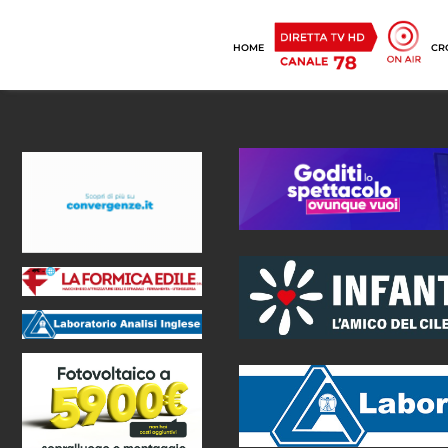
HOME
CR