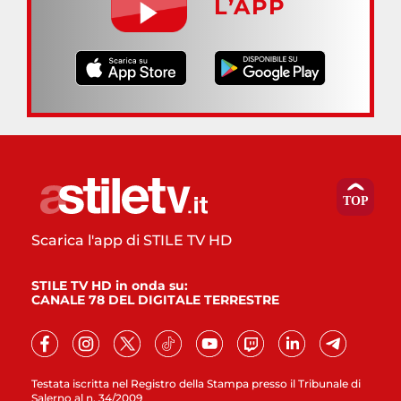
L’APP
Scarica l'app di STILE TV HD
STILE TV HD in onda su:
CANALE 78 DEL DIGITALE TERRESTRE
Testata iscritta nel Registro della Stampa presso il Tribunale di
Salerno al n. 34/2009