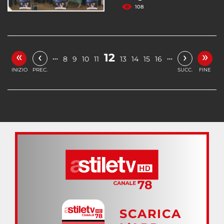
108
«
»
‹
›
12
…
…
8
9
10
11
13
14
15
16
INIZIO
PREC.
SUCC.
FINE
SCARICA