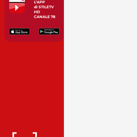
L’APP
di STILETV
HD
CANALE 78