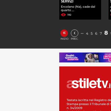
SERVIZI
Ercolano (Na), cade dal
quarto ...
192
«
‹
8
…
4
5
6
7
INIZIO
PREC.
Testata iscritta nel Registro de
Stampa presso il Tribunale di 
n. 34/2009