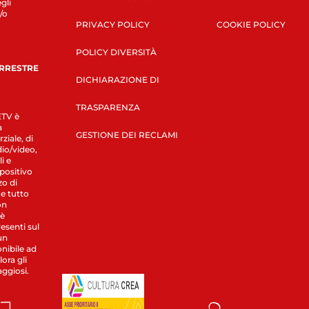
gli
/o
PRIVACY POLICY
COOKIE POLICY
POLICY DIVERSITÀ
ERRESTRE
DICHIARAZIONE DI
TRASPARENZA
LETV è
a
GESTIONE DEI RECLAMI
ziale, di
dio/video,
i e
spositivo
zo di
 e tutto
on
 è
esenti sul
un
nibile ad
ora gli
aggiosi.