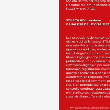
Società iscritta nel Registro de
Operatori di Comunicazione c
l’AGCOM al n. 20133
STILE TV HD in onda su:
CANALE 78 DEL DIGITALE T
La riproduzione dei contenuti
giornalistici della testata STI
riservata. Pertanto, è vietata l
riproduzione e l’uso, anche par
testi, fotografie, contenuti au
filmati, loghi, grafiche aziendal
pubblicitarie, con qualsiasi di
elettronico/digitale o per mez
fotocopie, registrazioni, cover
quanto è ascrivibile a copia n
autorizzata. La redazione non
responsabile dei commenti pr
sito. Non potendo esercitare 
controllo continuo resta dispo
eliminarli su segnalazione qual
stessi risultano offensivi e oltr