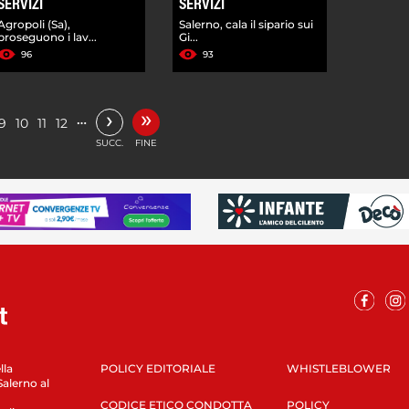
SERVIZI
SERVIZI
Agropoli (Sa),
Salerno, cala il sipario sui
proseguono i lav...
Gi...
96
93
»
›
…
9
10
11
12
SUCC.
FINE
lla
POLICY EDITORIALE
WHISTLEBLOWER
Salerno al
CODICE ETICO CONDOTTA
POLICY