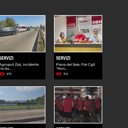
SERVIZI
SERVIZI
Agropoli (Sa), incidente
Piana del Sele, Flai Cgil:
tra du...
"Non...
372
312