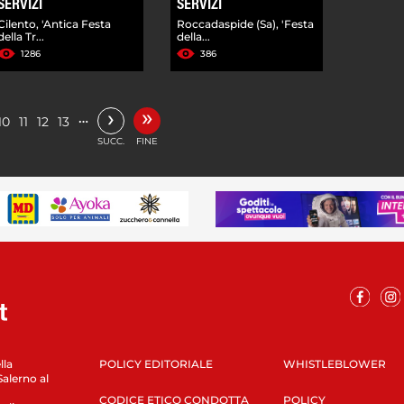
SERVIZI
SERVIZI
Cilento, 'Antica Festa
Roccadaspide (Sa), 'Festa
della Tr...
della...
1286
386
»
›
…
10
11
12
13
SUCC.
FINE
lla
POLICY EDITORIALE
WHISTLEBLOWER
Salerno al
CODICE ETICO CONDOTTA
POLICY