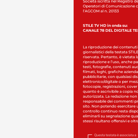
Società iscritta nel Registro de
Operatori di Comunicazione c
l’AGCOM al n. 20133
STILE TV HD in onda su:
CANALE 78 DEL DIGITALE T
La riproduzione dei contenuti
giornalistici della testata STI
riservata. Pertanto, è vietata l
riproduzione e l’uso, anche par
testi, fotografie, contenuti au
filmati, loghi, grafiche aziendal
pubblicitarie, con qualsiasi di
elettronico/digitale o per mez
fotocopie, registrazioni, cover
quanto è ascrivibile a copia n
autorizzata. La redazione non
responsabile dei commenti pr
sito. Non potendo esercitare 
controllo continuo resta dispo
eliminarli su segnalazione qual
stessi risultano offensivi e oltr