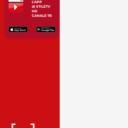
L’APP
di STILETV
HD
CANALE 78