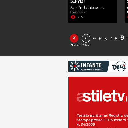
SERVIZI
Sanità, rischio crolli:
evacuat...
207
«
‹
9
…
5
6
7
8
INIZIO
PREC.
Testata iscritta nel Registro de
Stampa presso il Tribunale di 
n. 34/2009