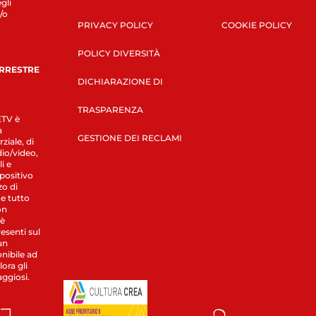
gli
/o
PRIVACY POLICY
COOKIE POLICY
POLICY DIVERSITÀ
ERRESTRE
DICHIARAZIONE DI
TRASPARENZA
LETV è
a
GESTIONE DEI RECLAMI
ziale, di
dio/video,
i e
spositivo
zo di
 e tutto
on
 è
esenti sul
un
nibile ad
ora gli
aggiosi.