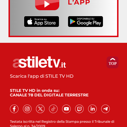
L’APP
Scarica l'app di STILE TV HD
STILE TV HD in onda su:
CANALE 78 DEL DIGITALE TERRESTRE
Testata iscritta nel Registro della Stampa presso il Tribunale di
Salerno al n. 34/2009