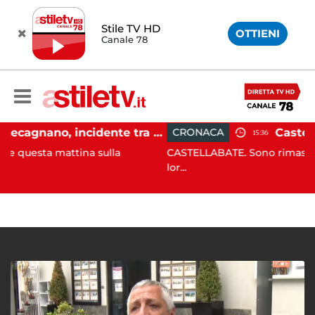
Stile TV HD
OTTIENI
Canale 78
Pontecagnano, incidente tra due auto: 4 feriti
CRONACA
15:36
tina sulla
CASTELLABATE. Sono rimasti incastrati sugl
lor...