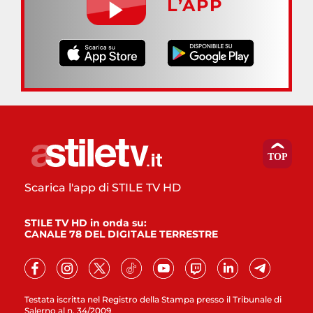
L’APP
Scarica l'app di STILE TV HD
STILE TV HD in onda su:
CANALE 78 DEL DIGITALE TERRESTRE
Testata iscritta nel Registro della Stampa presso il Tribunale di
Salerno al n. 34/2009