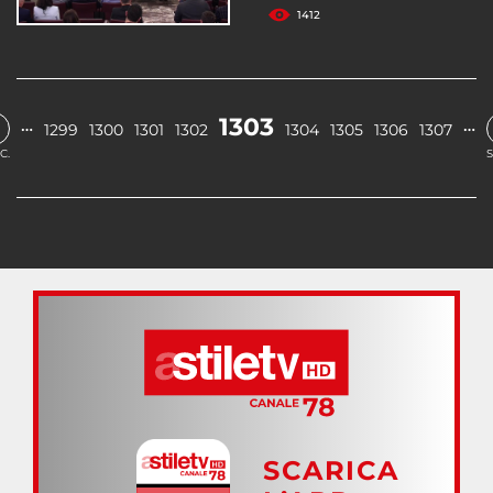
1412
1303
…
…
1299
1300
1301
1302
1304
1305
1306
1307
C.
S
SCARICA