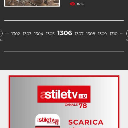
8716
1306
…
…
1302
1303
1304
1305
1307
1308
1309
1310
C.
S
SCARICA