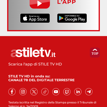
L’APP
Scarica l'app di STILE TV HD
STILE TV HD in onda su:
CANALE 78 DEL DIGITALE TERRESTRE
Testata iscritta nel Registro della Stampa presso il Tribunale di
Salerno al n. 34/2009