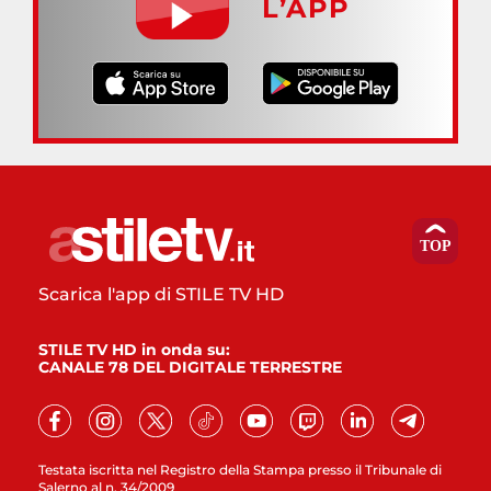
L’APP
Scarica l'app di STILE TV HD
STILE TV HD in onda su:
CANALE 78 DEL DIGITALE TERRESTRE
Testata iscritta nel Registro della Stampa presso il Tribunale di
Salerno al n. 34/2009