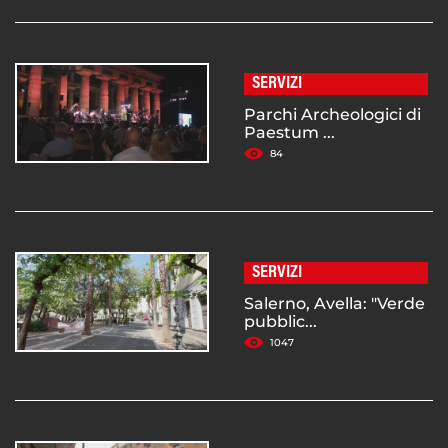
SERVIZI
Parchi Archeologici di
Paestum ...
84
SERVIZI
Salerno, Avella: "Verde
pubblic...
1047