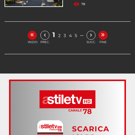
78
«
»
‹
›
1
…
2
3
4
5
INIZIO
PREC.
SUCC.
FINE
SCARICA