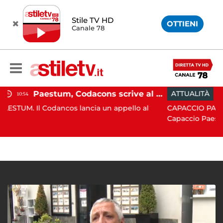
Stile TV HD
OTTIENI
Canale 78
Paestum, Codacons scrive al ministro Giuli: "Rilanciare scavi dell'Anfiteatro nell'area archeologica"
ATTUALITÀ
15:05
cos lancia un appello al
CAPACCIO PAESTUM. Incisiva az
Capaccio Paes...