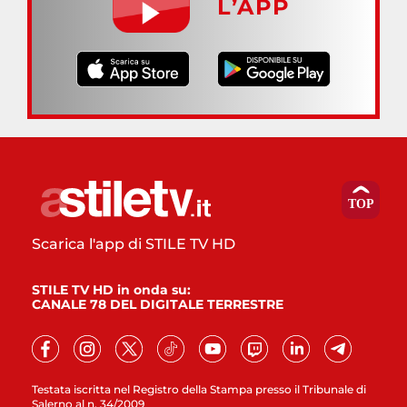
L’APP
Scarica l'app di STILE TV HD
STILE TV HD in onda su:
CANALE 78 DEL DIGITALE TERRESTRE
Testata iscritta nel Registro della Stampa presso il Tribunale di
Salerno al n. 34/2009