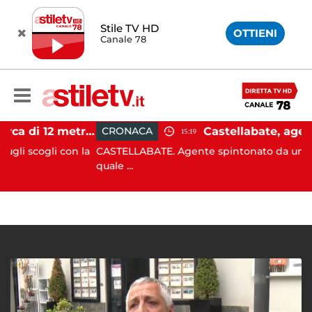
Stile TV HD
OTTIENI
Canale 78
Castellabate, barca di 12 metri resta incastrata sugli scogli: salvate 9 persone
CRONACA
15:19
gli con la
CASTELLABATE. Agente spintonato da un automobil
quale ...