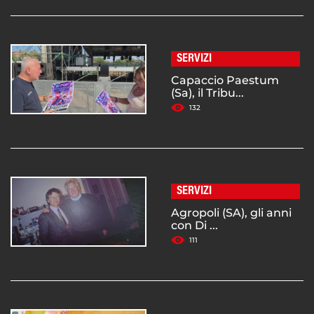
SERVIZI
Capaccio Paestum
(Sa), il Tribu...
132
SERVIZI
Agropoli (SA), gli anni
con Di ...
111