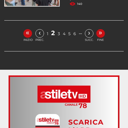
140
«
»
‹
›
2
…
1
3
4
5
6
INIZIO
PREC.
SUCC.
FINE
SCARICA