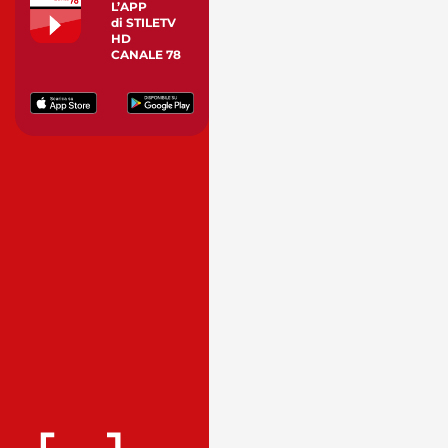
L’APP
di STILETV
HD
CANALE 78