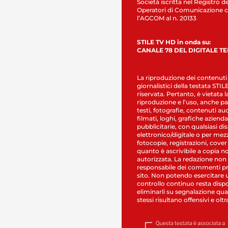
Società iscritta nel Registro de
Operatori di Comunicazione c
l’AGCOM al n. 20133
STILE TV HD in onda su:
CANALE 78 DEL DIGITALE T
La riproduzione dei contenuti
giornalistici della testata STI
riservata. Pertanto, è vietata l
riproduzione e l’uso, anche par
testi, fotografie, contenuti au
filmati, loghi, grafiche aziendal
pubblicitarie, con qualsiasi di
elettronico/digitale o per mez
fotocopie, registrazioni, cover
quanto è ascrivibile a copia n
autorizzata. La redazione non
responsabile dei commenti pr
sito. Non potendo esercitare 
controllo continuo resta dispo
eliminarli su segnalazione qual
stessi risultano offensivi e oltr