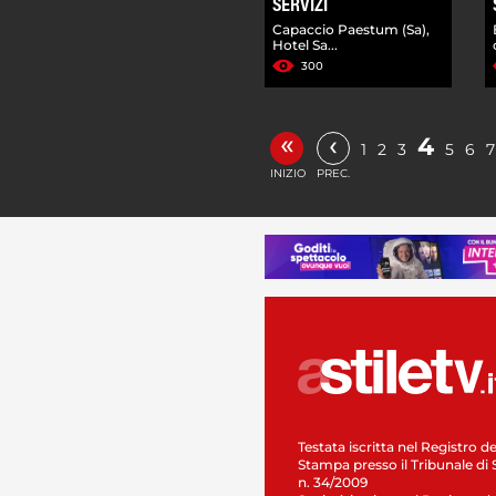
SERVIZI
Capaccio Paestum (Sa),
Hotel Sa...
300
«
‹
4
1
2
3
5
6
7
INIZIO
PREC.
Testata iscritta nel Registro de
Stampa presso il Tribunale di 
n. 34/2009