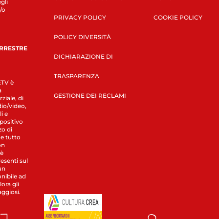
gli
/o
PRIVACY POLICY
COOKIE POLICY
POLICY DIVERSITÀ
ERRESTRE
DICHIARAZIONE DI
TRASPARENZA
LETV è
a
GESTIONE DEI RECLAMI
ziale, di
dio/video,
i e
spositivo
zo di
 e tutto
on
 è
esenti sul
un
nibile ad
ora gli
aggiosi.