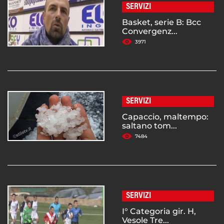
SERVIZI
Basket, serie B: Bcc
Convergenz...
3971
SERVIZI
Capaccio, maltempo:
saltano tom...
7484
SERVIZI
I° Categoria gir. H,
Vesole Tre...