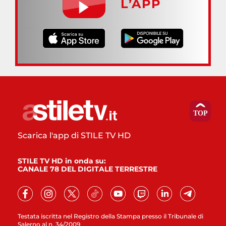
L’APP
Scarica l'app di STILE TV HD
STILE TV HD in onda su:
CANALE 78 DEL DIGITALE TERRESTRE
Testata iscritta nel Registro della Stampa presso il Tribunale di
Salerno al n. 34/2009