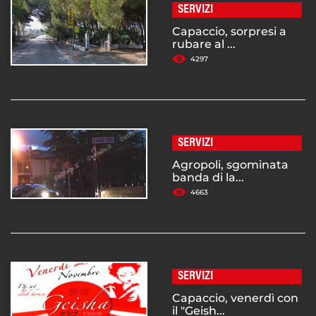
SERVIZI
Capaccio, sorpresi a
rubare al ...
4297
SERVIZI
Agropoli, sgominata
banda di la...
4663
SERVIZI
Capaccio, venerdì con
il "Geish...