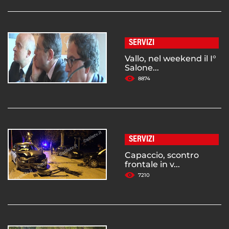
SERVIZI
Vallo, nel weekend il I°
Salone...
8874
SERVIZI
Capaccio, scontro
frontale in v...
7210