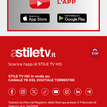
L’APP
Scarica l'app di STILE TV HD
STILE TV HD in onda su:
CANALE 78 DEL DIGITALE TERRESTRE
Testata iscritta nel Registro della Stampa presso il Tribunale di
Salerno al n. 34/2009