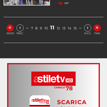
147
«
»
‹
›
11
…
…
7
8
9
10
12
13
14
15
INIZIO
PREC.
SUCC.
FINE
SCARICA