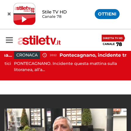
Stile TV HD
OTTIENI
Canale 78
Carburanti, la guardia di finanza rafforza i controlli: sequestri e denunce anche a Napoli
Pontecagnano, incidente tra due auto: 4 feriti
CRONACA
20:12
ici
PONTECAGNANO. Incidente questa mattina sulla
litoranea, all’a...