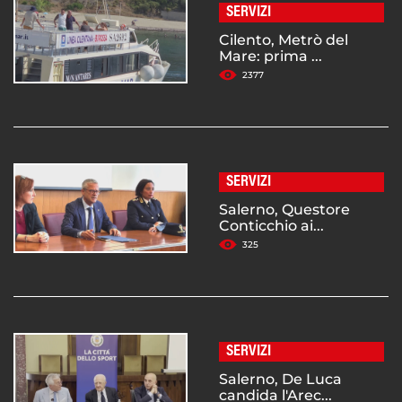
SERVIZI
Cilento, Metrò del
Mare: prima ...
2377
SERVIZI
Salerno, Questore
Conticchio ai...
325
SERVIZI
Salerno, De Luca
candida l'Arec...