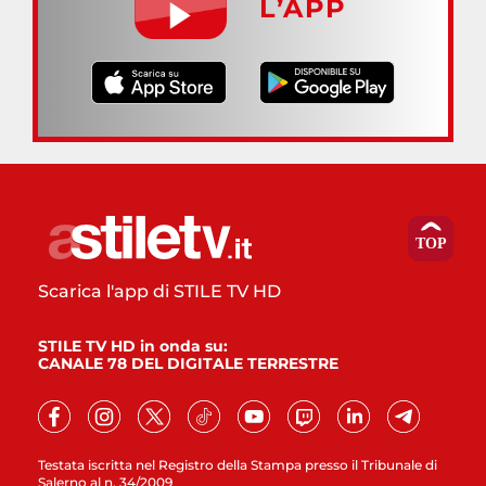
L’APP
Scarica l'app di STILE TV HD
STILE TV HD in onda su:
CANALE 78 DEL DIGITALE TERRESTRE
Testata iscritta nel Registro della Stampa presso il Tribunale di
Salerno al n. 34/2009