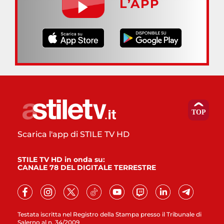
L’APP
Scarica l'app di STILE TV HD
STILE TV HD in onda su:
CANALE 78 DEL DIGITALE TERRESTRE
Testata iscritta nel Registro della Stampa presso il Tribunale di
Salerno al n. 34/2009