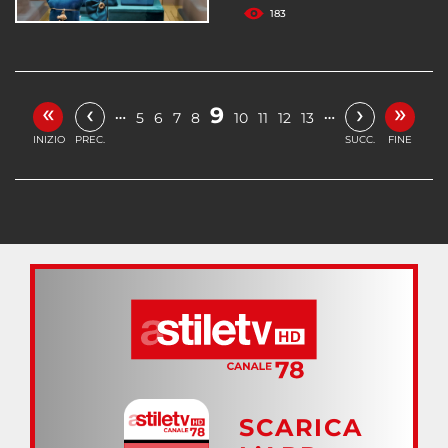
183
«
»
‹
›
9
…
…
5
6
7
8
10
11
12
13
INIZIO
PREC.
SUCC.
FINE
SCARICA