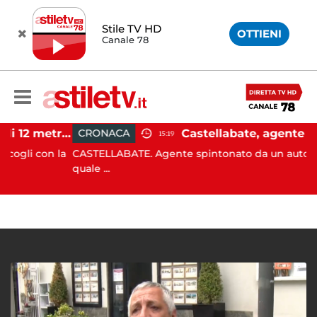
Stile TV HD
OTTIENI
Canale 78
Castellabate, barca di 12 metri resta incastrata sugli scogli: salvate 9 persone
CRONACA
15:19
i con la
CASTELLABATE. Agente spintonato da un automobilis
quale ...