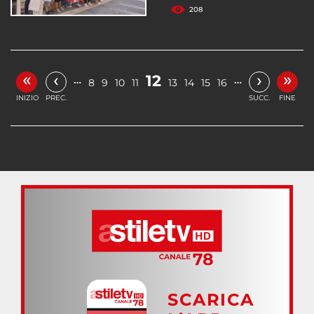
208
«
»
‹
›
12
…
…
8
9
10
11
13
14
15
16
INIZIO
PREC.
SUCC.
FINE
SCARICA