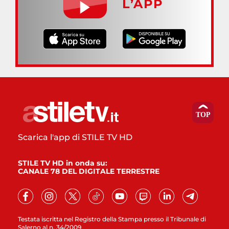
L’APP
Scarica l'app di STILE TV HD
STILE TV HD in onda su:
CANALE 78 DEL DIGITALE TERRESTRE
Testata iscritta nel Registro della Stampa presso il Tribunale di
Salerno al n. 34/2009