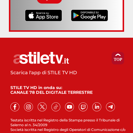
Scarica l'app di STILE TV HD
STILE TV HD in onda su:
CANALE 78 DEL DIGITALE TERRESTRE
Testata iscritta nel Registro della Stampa presso il Tribunale di
Salerno al n. 34/2009
Società iscritta nel Registro degli Operatori di Comunicazione c/o