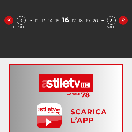
«
»
‹
›
16
…
…
12
13
14
15
17
18
19
20
INIZIO
PREC.
SUCC.
FINE
SCARICA
L’APP