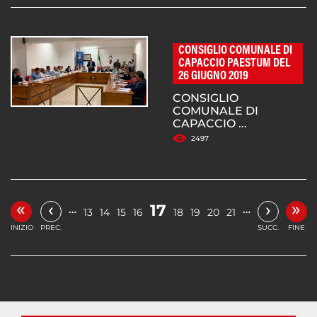
CONSIGLIO COMUNALE DI
CAPACCIO PAESTUM DEL
26 GIUGNO 2019
CONSIGLIO
COMUNALE DI
CAPACCIO ...
2497
«
»
‹
›
17
…
…
13
14
15
16
18
19
20
21
INIZIO
PREC.
SUCC.
FINE