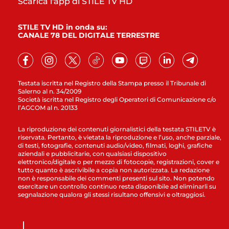
Scarica l'app di STILE TV HD
STILE TV HD in onda su:
CANALE 78 DEL DIGITALE TERRESTRE
Testata iscritta nel Registro della Stampa presso il Tribunale di
Salerno al n. 34/2009
Società iscritta nel Registro degli Operatori di Comunicazione c/o
l’AGCOM al n. 20133
La riproduzione dei contenuti giornalistici della testata STILETV è
riservata. Pertanto, è vietata la riproduzione e l’uso, anche parziale,
di testi, fotografie, contenuti audio/video, filmati, loghi, grafiche
aziendali e pubblicitarie, con qualsiasi dispositivo
elettronico/digitale o per mezzo di fotocopie, registrazioni, cover e
tutto quanto è ascrivibile a copia non autorizzata. La redazione
non è responsabile dei commenti presenti sul sito. Non potendo
esercitare un controllo continuo resta disponibile ad eliminarli su
segnalazione qualora gli stessi risultano offensivi e oltraggiosi.