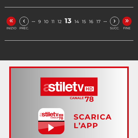
«
»
‹
›
13
…
…
9
10
11
12
14
15
16
17
INIZIO
PREC.
SUCC.
FINE
SCARICA
L’APP