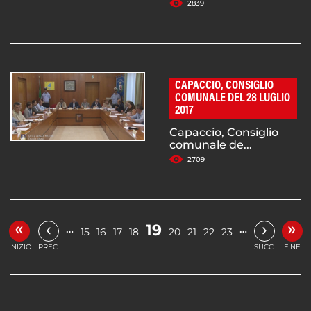
2839
CAPACCIO, CONSIGLIO
COMUNALE DEL 28 LUGLIO
2017
Capaccio, Consiglio
comunale de...
2709
«
»
‹
›
19
…
…
15
16
17
18
20
21
22
23
INIZIO
PREC.
SUCC.
FINE