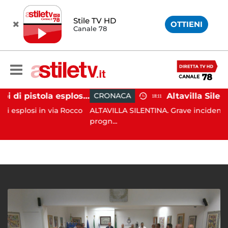
Stile TV HD
OTTIENI
Canale 78
Salerno, colpi di pistola esplosi a Pastena: ferito 20enne
CRONACA
18:11
 in via Rocco
ALTAVILLA SILENTINA. Grave incidente in moto: 
progn...