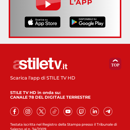
L’APP
Scarica l'app di STILE TV HD
STILE TV HD in onda su:
CANALE 78 DEL DIGITALE TERRESTRE
Testata iscritta nel Registro della Stampa presso il Tribunale di
Salerno al n. 34/2009