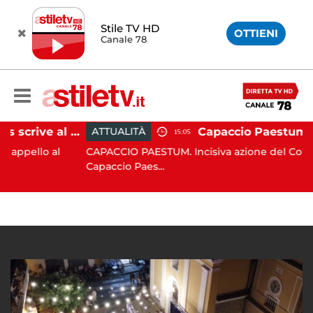
Stile TV HD
OTTIENI
Canale 78
Paestum, Codacons scrive al ministro Giuli: "Rilanciare scavi dell'Anfiteatro nell'area archeologica"
ATTUALITÀ
15:05
lo al
CAPACCIO PAESTUM. Incisiva azione del Comune di
Capaccio Paes...