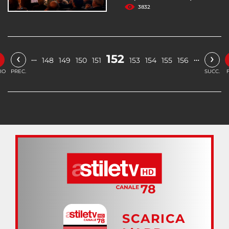
3832
‹
›
152
…
…
148
149
150
151
153
154
155
156
IO
PREC.
SUCC.
SCARICA