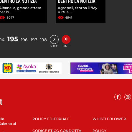
DENTRO LA NOTIZIA
DENTRO LA NOTIZIA
Albanella, grande attesa
Agropoli, ritorna il "My
per lo...
Virtua...
5077
6541
»
›
195
94
196
197
198
SUCC.
FINE
lla
POLICY EDITORIALE
WHISTLEBLOWER
Salerno al
CODICE ETICO CONDOTTA
POLICY