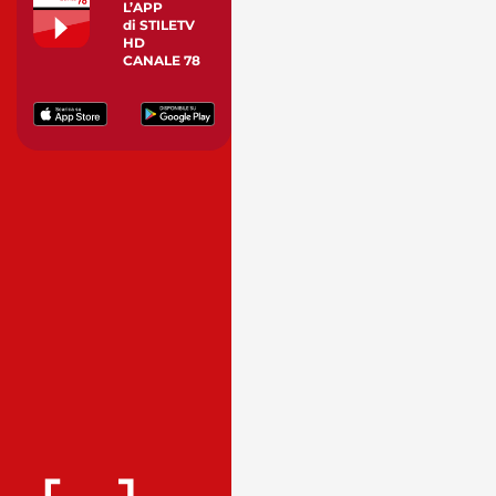
L’APP
di STILETV
HD
CANALE 78