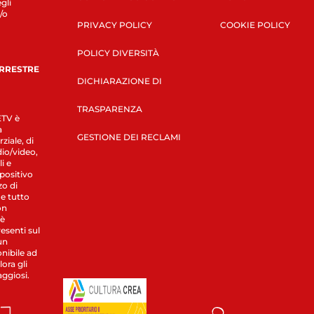
gli
/o
PRIVACY POLICY
COOKIE POLICY
POLICY DIVERSITÀ
ERRESTRE
DICHIARAZIONE DI
TRASPARENZA
LETV è
a
GESTIONE DEI RECLAMI
ziale, di
dio/video,
i e
spositivo
zo di
 e tutto
on
 è
esenti sul
un
nibile ad
ora gli
aggiosi.