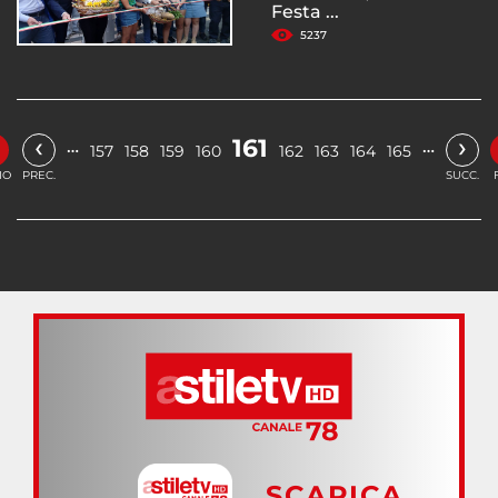
Festa ...
5237
‹
›
161
…
…
157
158
159
160
162
163
164
165
IO
PREC.
SUCC.
SCARICA