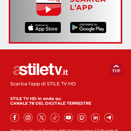
L’APP
Scarica l'app di STILE TV HD
STILE TV HD in onda su:
CANALE 78 DEL DIGITALE TERRESTRE
Testata iscritta nel Registro della Stampa presso il Tribunale di