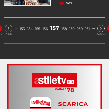
3093
‹
›
157
…
…
153
154
155
156
158
159
160
161
IO
PREC.
SUCC.
SCARICA