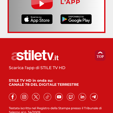
L’APP
Scarica l'app di STILE TV HD
STILE TV HD in onda su:
CANALE 78 DEL DIGITALE TERRESTRE
Testata iscritta nel Registro della Stampa presso il Tribunale di
Salerno al n. 34/2009