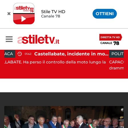
Stile TV HD
OTTIENI
Canale 78
Castellabate, incidente in moto: 27enne in ospedale
POLITICA
19:43
o il controllo della moto lungo la
CAPACCIO PAESTUM. È sta
drammatico, q...