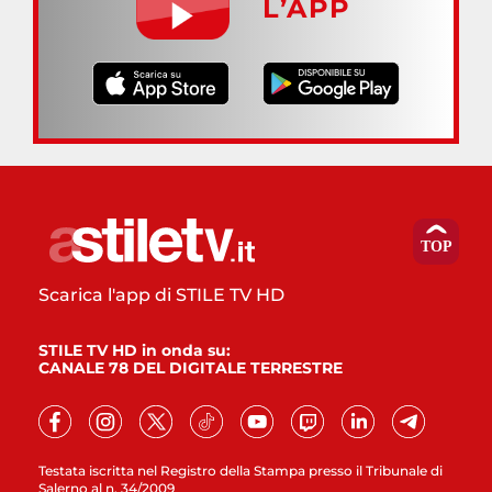
L’APP
Scarica l'app di STILE TV HD
STILE TV HD in onda su:
CANALE 78 DEL DIGITALE TERRESTRE
Testata iscritta nel Registro della Stampa presso il Tribunale di
Salerno al n. 34/2009