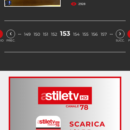
2928
«
‹
›
153
…
…
149
150
151
152
154
155
156
157
ZIO
PREC.
SUCC.
F
SCARICA