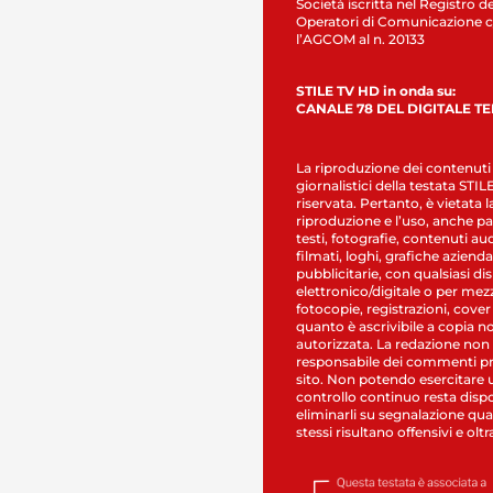
Società iscritta nel Registro de
Operatori di Comunicazione c
l’AGCOM al n. 20133
STILE TV HD in onda su:
CANALE 78 DEL DIGITALE T
La riproduzione dei contenuti
giornalistici della testata STI
riservata. Pertanto, è vietata l
riproduzione e l’uso, anche par
testi, fotografie, contenuti au
filmati, loghi, grafiche aziendal
pubblicitarie, con qualsiasi di
elettronico/digitale o per mez
fotocopie, registrazioni, cover
quanto è ascrivibile a copia n
autorizzata. La redazione non
responsabile dei commenti pr
sito. Non potendo esercitare 
controllo continuo resta dispo
eliminarli su segnalazione qual
stessi risultano offensivi e oltr