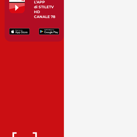
L’APP
di STILETV
HD
CANALE 78