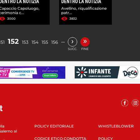
DENTRO LA NOTIZIA
DENTRO LA NOTIZIA
Capaccio Capoluogo,
Avellino, riqualificazione
cerimonia c...
patr...
3000
3832
»
›
152
…
151
153
154
155
156
SUCC.
FINE
lla
POLICY EDITORIALE
WHISTLEBLOWER
Salerno al
CODICE ETICO CONDOTTA
POLICY