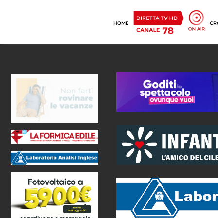
HOME
CR