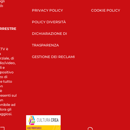
gli
/o
PRIVACY POLICY
COOKIE POLICY
POLICY DIVERSITÀ
ERRESTRE
DICHIARAZIONE DI
TRASPARENZA
LETV è
a
GESTIONE DEI RECLAMI
ziale, di
dio/video,
i e
spositivo
zo di
 e tutto
on
 è
esenti sul
un
nibile ad
ora gli
aggiosi.