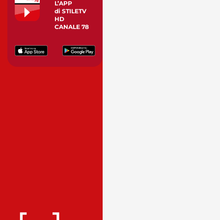
L’APP
di STILETV
HD
CANALE 78