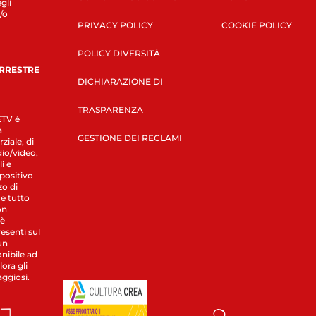
gli
/o
PRIVACY POLICY
COOKIE POLICY
POLICY DIVERSITÀ
ERRESTRE
DICHIARAZIONE DI
TRASPARENZA
LETV è
a
GESTIONE DEI RECLAMI
ziale, di
dio/video,
i e
spositivo
zo di
 e tutto
on
 è
esenti sul
un
nibile ad
ora gli
aggiosi.