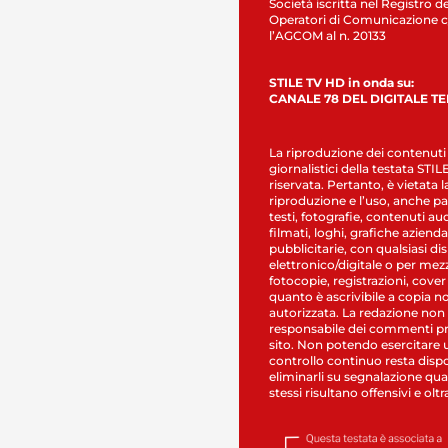
Società iscritta nel Registro de
Operatori di Comunicazione c
l’AGCOM al n. 20133
STILE TV HD in onda su:
CANALE 78 DEL DIGITALE T
La riproduzione dei contenuti
giornalistici della testata STI
riservata. Pertanto, è vietata l
riproduzione e l’uso, anche par
testi, fotografie, contenuti au
filmati, loghi, grafiche aziendal
pubblicitarie, con qualsiasi di
elettronico/digitale o per mez
fotocopie, registrazioni, cover
quanto è ascrivibile a copia n
autorizzata. La redazione non
responsabile dei commenti pr
sito. Non potendo esercitare 
controllo continuo resta dispo
eliminarli su segnalazione qual
stessi risultano offensivi e oltr