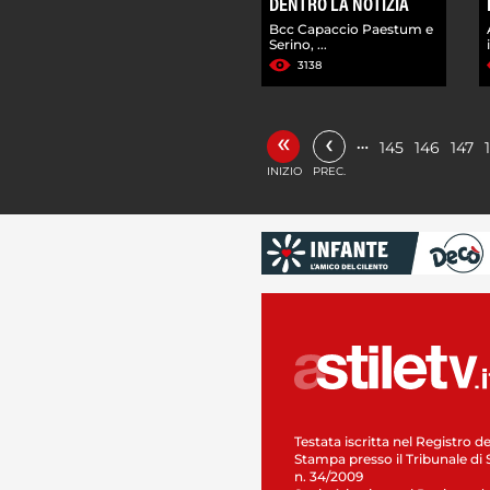
DENTRO LA NOTIZIA
Bcc Capaccio Paestum e
Serino, ...
3138
«
‹
…
145
146
147
INIZIO
PREC.
Testata iscritta nel Registro de
Stampa presso il Tribunale di 
n. 34/2009