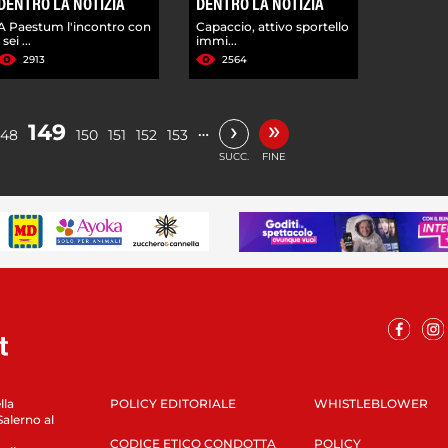
DENTRO LA NOTIZIA
DENTRO LA NOTIZIA
A Paestum l'incontro con
Capaccio, attivo sportello
i sei ...
immi...
2913
2564
»
›
149
…
148
150
151
152
153
SUCC.
FINE
lla
POLICY EDITORIALE
WHISTLEBLOWER
Salerno al
CODICE ETICO CONDOTTA
POLICY