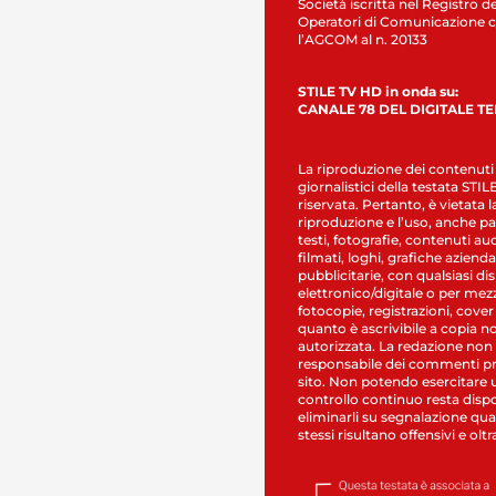
Società iscritta nel Registro de
Operatori di Comunicazione c
l’AGCOM al n. 20133
STILE TV HD in onda su:
CANALE 78 DEL DIGITALE T
La riproduzione dei contenuti
giornalistici della testata STI
riservata. Pertanto, è vietata l
riproduzione e l’uso, anche par
testi, fotografie, contenuti au
filmati, loghi, grafiche aziendal
pubblicitarie, con qualsiasi di
elettronico/digitale o per mez
fotocopie, registrazioni, cover
quanto è ascrivibile a copia n
autorizzata. La redazione non
responsabile dei commenti pr
sito. Non potendo esercitare 
controllo continuo resta dispo
eliminarli su segnalazione qual
stessi risultano offensivi e oltr