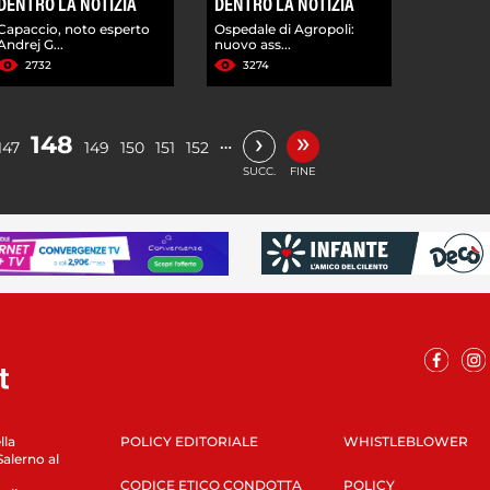
DENTRO LA NOTIZIA
DENTRO LA NOTIZIA
Capaccio, noto esperto
Ospedale di Agropoli:
Andrej G...
nuovo ass...
2732
3274
»
›
148
…
147
149
150
151
152
SUCC.
FINE
lla
POLICY EDITORIALE
WHISTLEBLOWER
Salerno al
CODICE ETICO CONDOTTA
POLICY