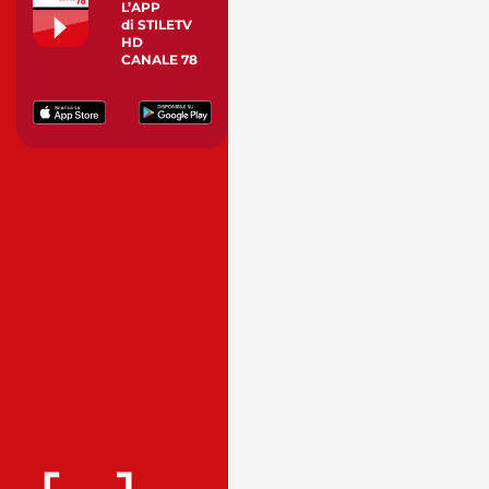
L’APP
di STILETV
HD
CANALE 78