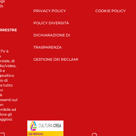
gli
/o
PRIVACY POLICY
COOKIE POLICY
POLICY DIVERSITÀ
ERRESTRE
DICHIARAZIONE DI
TRASPARENZA
LETV è
a
GESTIONE DEI RECLAMI
ziale, di
dio/video,
i e
spositivo
zo di
 e tutto
on
 è
esenti sul
un
nibile ad
ora gli
aggiosi.