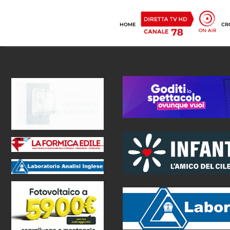
HOME
CR