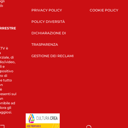
gli
/o
PRIVACY POLICY
COOKIE POLICY
POLICY DIVERSITÀ
ERRESTRE
DICHIARAZIONE DI
TRASPARENZA
LETV è
a
GESTIONE DEI RECLAMI
ziale, di
dio/video,
i e
spositivo
zo di
 e tutto
on
 è
esenti sul
un
nibile ad
ora gli
aggiosi.