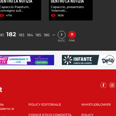
DENTRO LA NOTIZIA
DENTRO LA NOTIZIA
Capaccio Paestum,
Capaccio, presentato
convegno sull...
'Internati...
4716
3636
»
›
182
…
181
183
184
185
186
SUCC.
FINE
lla
POLICY EDITORIALE
WHISTLEBLOWER
Salerno al
CODICE ETICO CONDOTTA
POLICY