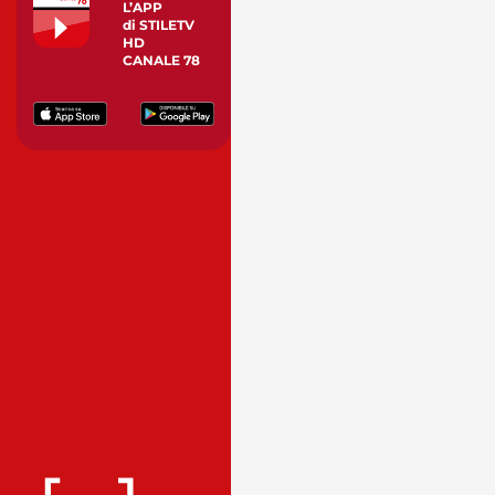
L’APP
di STILETV
HD
CANALE 78