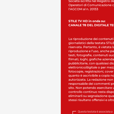
Società iscritta nel Registro de
Operatori di Comunicazione c
l’AGCOM al n. 20133
STILE TV HD in onda su:
CANALE 78 DEL DIGITALE T
La riproduzione dei contenuti
giornalistici della testata STI
riservata. Pertanto, è vietata l
riproduzione e l’uso, anche par
testi, fotografie, contenuti au
filmati, loghi, grafiche aziendal
pubblicitarie, con qualsiasi di
elettronico/digitale o per mez
fotocopie, registrazioni, cover
quanto è ascrivibile a copia n
autorizzata. La redazione non
responsabile dei commenti pr
sito. Non potendo esercitare 
controllo continuo resta dispo
eliminarli su segnalazione qual
stessi risultano offensivi e oltr