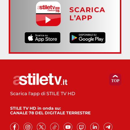
SCARICA
L’APP
Scarica l'app di STILE TV HD
STILE TV HD in onda su:
CANALE 78 DEL DIGITALE TERRESTRE