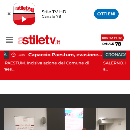
Stile TV HD
OTTIENI
Canale 78
Capaccio Paestum, evasione tassa di soggiorno: scoperte 49 strutture fantasma, elevate 132 sanzioni
CRONACA
13:55
iva azione del Comune di
SALERNO. E' stato scoperto sol
a...