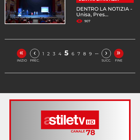
DENTRO LA NOTIZIA -
Unisa, Pres...
907
«
»
‹
›
5
…
1
2
3
4
6
7
8
9
INIZIO
PREC.
SUCC.
FINE