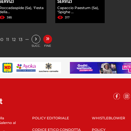
SERVIZI
SERVIZI
Roccadaspide (Sa), 'Festa
Capaccio Paestum (Sa),
della...
'Spighe ...
385
317
»
›
…
10
11
12
13
SUCC.
FINE
lla
POLICY EDITORIALE
WHISTLEBLOWER
Salerno al
CODICE ETICO CONDOTTA
POLICY