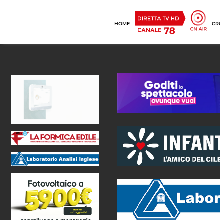
HOME
CR