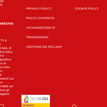
gli
/o
PRIVACY POLICY
COOKIE POLICY
POLICY DIVERSITÀ
ERRESTRE
DICHIARAZIONE DI
TRASPARENZA
LETV è
a
GESTIONE DEI RECLAMI
ziale, di
dio/video,
i e
spositivo
zo di
 e tutto
on
 è
esenti sul
un
nibile ad
ora gli
aggiosi.