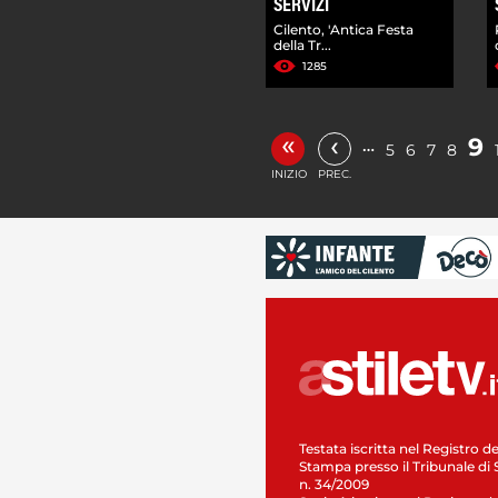
SERVIZI
Cilento, 'Antica Festa
della Tr...
1285
«
‹
9
…
5
6
7
8
INIZIO
PREC.
Testata iscritta nel Registro de
Stampa presso il Tribunale di 
n. 34/2009