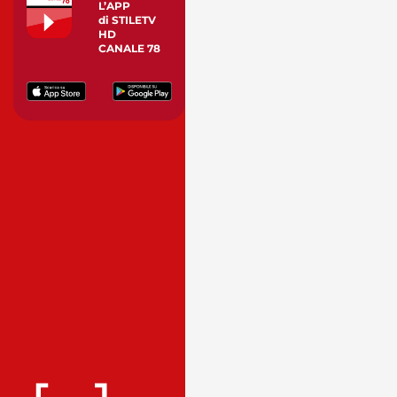
L’APP
di STILETV
HD
CANALE 78