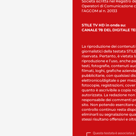
Società iscritta nel Registro de
Operatori di Comunicazione c
l’AGCOM al n. 20133
STILE TV HD in onda su:
CANALE 78 DEL DIGITALE T
La riproduzione dei contenuti
giornalistici della testata STI
riservata. Pertanto, è vietata l
riproduzione e l’uso, anche par
testi, fotografie, contenuti au
filmati, loghi, grafiche aziendal
pubblicitarie, con qualsiasi di
elettronico/digitale o per mez
fotocopie, registrazioni, cover
quanto è ascrivibile a copia n
autorizzata. La redazione non
responsabile dei commenti pr
sito. Non potendo esercitare 
controllo continuo resta dispo
eliminarli su segnalazione qual
stessi risultano offensivi e oltr