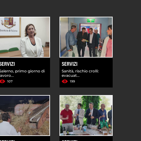
SERVIZI
SERVIZI
Salerno, primo giorno di
Sanità, rischio crolli:
lavoro...
evacuat...
107
199