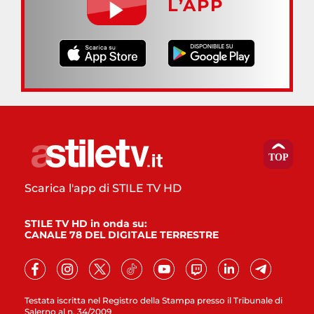
L’APP
Scarica l'app di STILE TV HD
STILE TV HD in onda su:
CANALE 78 DEL DIGITALE TERRESTRE
Testata iscritta nel Registro della Stampa presso il Tribunale di
Salerno al n. 34/2009