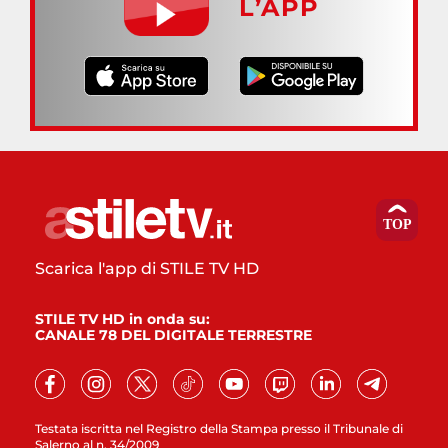
L’APP
Scarica l'app di STILE TV HD
STILE TV HD in onda su:
CANALE 78 DEL DIGITALE TERRESTRE
Testata iscritta nel Registro della Stampa presso il Tribunale di
Salerno al n. 34/2009