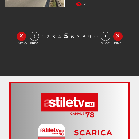
281
«
»
‹
›
5
…
1
2
3
4
6
7
8
9
INIZIO
PREC.
SUCC.
FINE
SCARICA