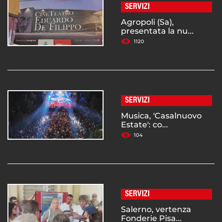
SERVIZI
Agropoli (Sa),
presentata la nu...
1120
SERVIZI
Musica, 'Casalnuovo
Estate': co...
104
SERVIZI
Salerno, vertenza
Fonderie Pisa...