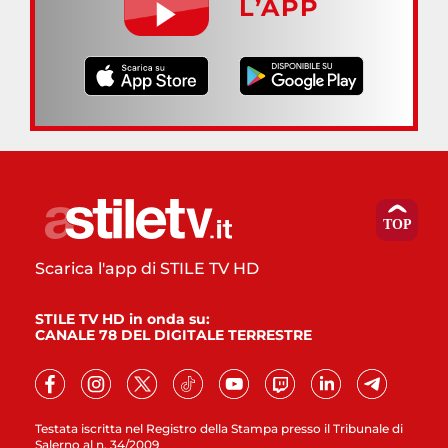
L’APP
Scarica l'app di STILE TV HD
STILE TV HD in onda su:
CANALE 78 DEL DIGITALE TERRESTRE
Testata iscritta nel Registro della Stampa presso il Tribunale di
Salerno al n. 34/2009