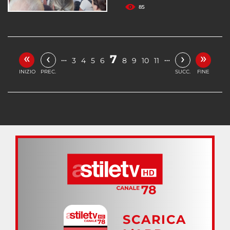
85
«
»
‹
›
7
…
…
3
4
5
6
8
9
10
11
INIZIO
PREC.
SUCC.
FINE
SCARICA