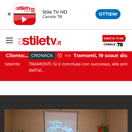
Stile TV HD
OTTIENI
Canale 78
Incidente agricolo nel Cilento: trattore si ribalta, muore 71enne
CRONACA
15:14
nte
TRAMONTI. Si è conclusa con successo, alle prime luci
dell’al...