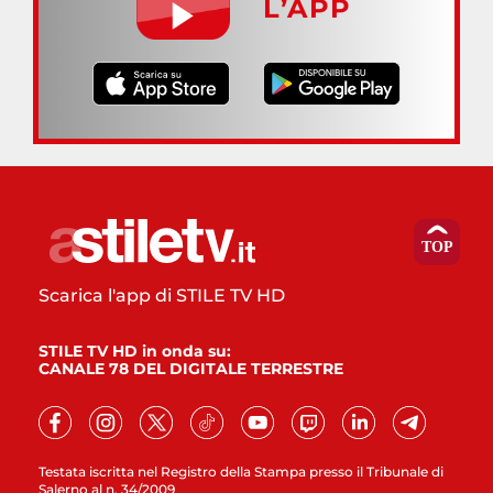
L’APP
Scarica l'app di STILE TV HD
STILE TV HD in onda su:
CANALE 78 DEL DIGITALE TERRESTRE
Testata iscritta nel Registro della Stampa presso il Tribunale di
Salerno al n. 34/2009