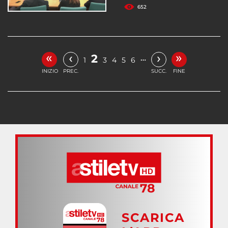
652
«
»
‹
›
2
…
1
3
4
5
6
INIZIO
PREC.
SUCC.
FINE
SCARICA