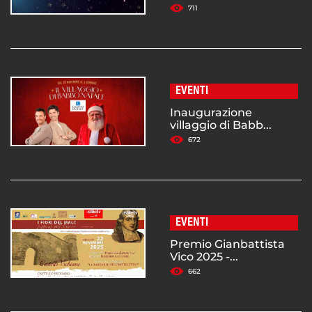
711
EVENTI
Inaugurazione
villaggio di Babb...
672
EVENTI
Premio Gianbattista
Vico 2025 -...
662