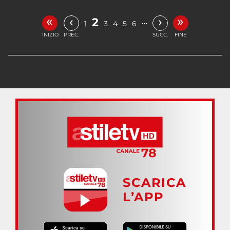
«
»
‹
›
2
…
1
3
4
5
6
INIZIO
PREC.
SUCC.
FINE
SCARICA
L’APP