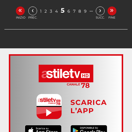
«
»
‹
›
5
…
1
2
3
4
6
7
8
9
INIZIO
PREC.
SUCC.
FINE
SCARICA
L’APP