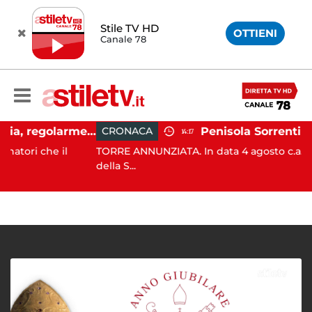
Stile TV HD
OTTIENI
Canale 78
Ospedale Battipaglia, regolarmente in funzione il Servizio Trasfusionale
CRONACA
14:17
 che il
TORRE ANNUNZIATA. In data 4 agosto c.a. i Carabin
della S...