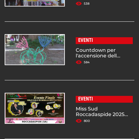
538
EVENTI
Countdown per
l'accensione dell...
584
EVENTI
Miss Sud
Roccadaspide 2025...
800