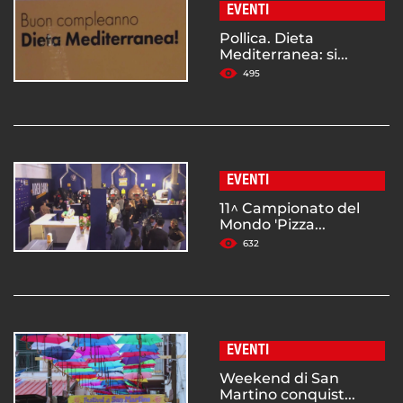
EVENTI
Pollica. Dieta
Mediterranea: si...
495
EVENTI
11^ Campionato del
Mondo 'Pizza...
632
EVENTI
Weekend di San
Martino conquist...