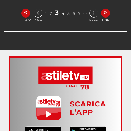
«
»
‹
›
3
…
1
2
4
5
6
7
INIZIO
PREC.
SUCC.
FINE
SCARICA
L’APP