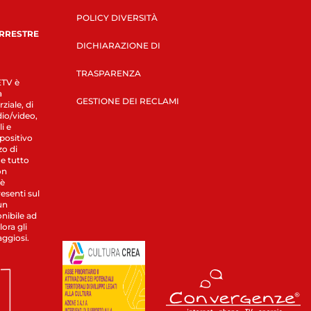
POLICY DIVERSITÀ
ERRESTRE
DICHIARAZIONE DI
TRASPARENZA
LETV è
a
GESTIONE DEI RECLAMI
ziale, di
dio/video,
i e
spositivo
zo di
 e tutto
on
 è
esenti sul
un
nibile ad
ora gli
aggiosi.