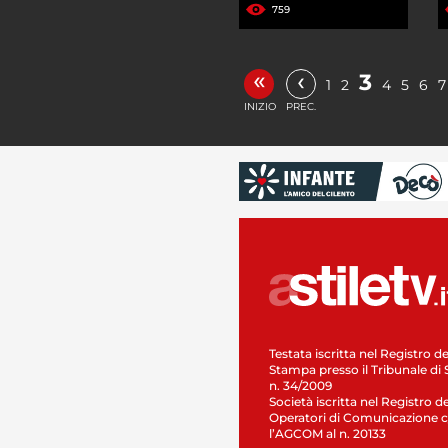
759
«
‹
3
1
2
4
5
6
7
INIZIO
PREC.
Testata iscritta nel Registro de
Stampa presso il Tribunale di 
n. 34/2009
Società iscritta nel Registro de
Operatori di Comunicazione c
l’AGCOM al n. 20133