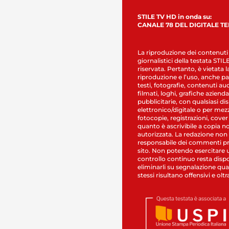
STILE TV HD in onda su:
CANALE 78 DEL DIGITALE T
La riproduzione dei contenuti
giornalistici della testata STI
riservata. Pertanto, è vietata l
riproduzione e l’uso, anche par
testi, fotografie, contenuti au
filmati, loghi, grafiche aziendal
pubblicitarie, con qualsiasi di
elettronico/digitale o per mez
fotocopie, registrazioni, cover
quanto è ascrivibile a copia n
autorizzata. La redazione non
responsabile dei commenti pr
sito. Non potendo esercitare 
controllo continuo resta dispo
eliminarli su segnalazione qual
stessi risultano offensivi e oltr