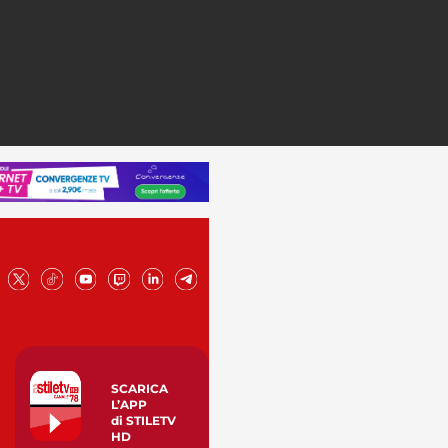
SCARICA
L’APP
di STILETV
HD