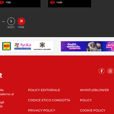
1185
1485
»
›
…
SUCC.
FINE
lla
POLICY EDITORIALE
WHISTLEBLOWER
Salerno al
CODICE ETICO CONDOTTA
POLICY
gli
/o
PRIVACY POLICY
COOKIE POLICY