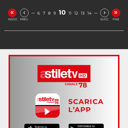
«
»
‹
›
10
…
…
6
7
8
9
11
12
13
14
INIZIO
PREC.
SUCC.
FINE
SCARICA
L’APP