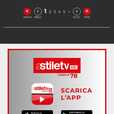
«
»
‹
›
1
…
2
3
4
5
INIZIO
PREC.
SUCC.
FINE
SCARICA
L’APP