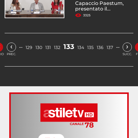
Capaccio Paestum,
presentato il...
3325
«
‹
›
133
…
…
129
130
131
132
134
135
136
137
ZIO
PREC.
SUCC.
F