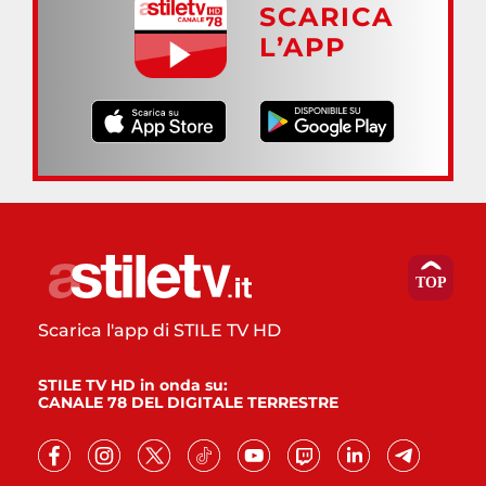
SCARICA
L’APP
Scarica l'app di STILE TV HD
STILE TV HD in onda su:
CANALE 78 DEL DIGITALE TERRESTRE