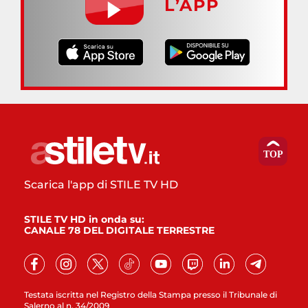
L’APP
Scarica l'app di STILE TV HD
STILE TV HD in onda su:
CANALE 78 DEL DIGITALE TERRESTRE
Testata iscritta nel Registro della Stampa presso il Tribunale di
Salerno al n. 34/2009