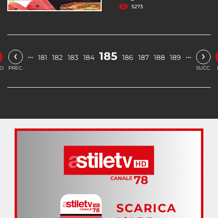
5273
‹
›
185
…
…
181
182
183
184
186
187
188
189
IO
PREC.
SUCC.
SCARICA