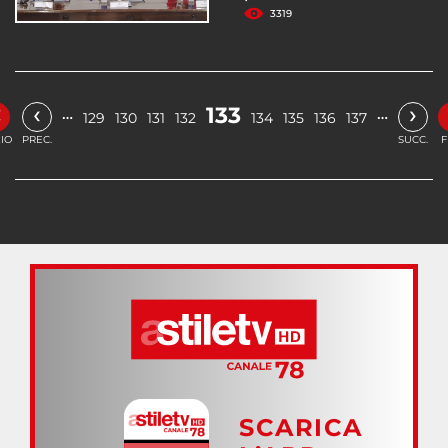
3319
«
‹
›
133
…
…
129
130
131
132
134
135
136
137
ZIO
PREC.
SUCC.
F
SCARICA