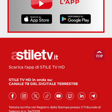
L’APP
Scarica l'app di STILE TV HD
STILE TV HD in onda su:
CANALE 78 DEL DIGITALE TERRESTRE
Testata iscritta nel Registro della Stampa presso il Tribunale di
Salerno al n. 34/2009