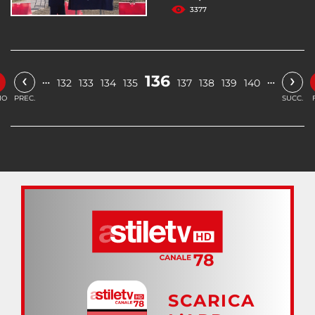
3377
‹
›
136
…
…
132
133
134
135
137
138
139
140
IO
PREC.
SUCC.
SCARICA