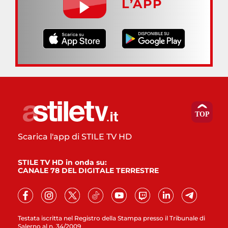
L’APP
Scarica l'app di STILE TV HD
STILE TV HD in onda su:
CANALE 78 DEL DIGITALE TERRESTRE
Testata iscritta nel Registro della Stampa presso il Tribunale di
Salerno al n. 34/2009