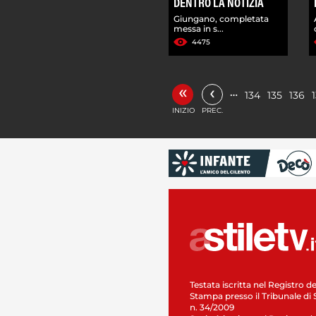
DENTRO LA NOTIZIA
Giungano, completata
messa in s...
4475
«
‹
…
134
135
136
INIZIO
PREC.
Testata iscritta nel Registro de
Stampa presso il Tribunale di 
n. 34/2009