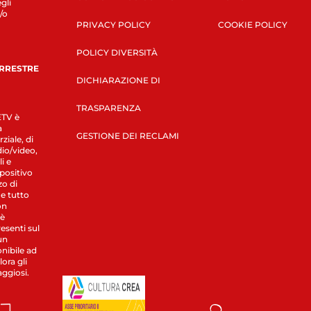
gli
/o
PRIVACY POLICY
COOKIE POLICY
POLICY DIVERSITÀ
ERRESTRE
DICHIARAZIONE DI
TRASPARENZA
LETV è
a
GESTIONE DEI RECLAMI
ziale, di
dio/video,
i e
spositivo
zo di
 e tutto
on
 è
esenti sul
un
nibile ad
ora gli
aggiosi.