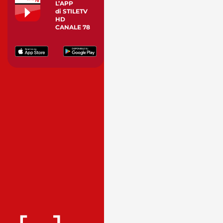
L’APP
di STILETV
HD
CANALE 78