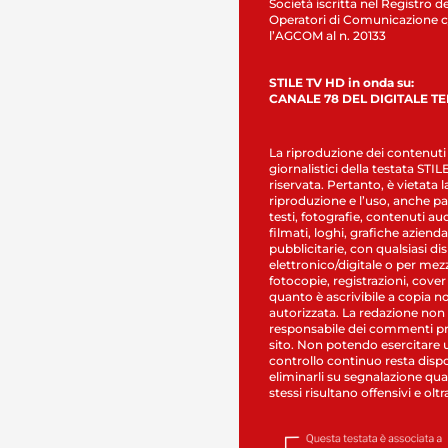
Società iscritta nel Registro de
Operatori di Comunicazione c
l’AGCOM al n. 20133
STILE TV HD in onda su:
CANALE 78 DEL DIGITALE T
La riproduzione dei contenuti
giornalistici della testata STI
riservata. Pertanto, è vietata l
riproduzione e l’uso, anche par
testi, fotografie, contenuti au
filmati, loghi, grafiche aziendal
pubblicitarie, con qualsiasi di
elettronico/digitale o per mez
fotocopie, registrazioni, cover
quanto è ascrivibile a copia n
autorizzata. La redazione non
responsabile dei commenti pr
sito. Non potendo esercitare 
controllo continuo resta dispo
eliminarli su segnalazione qual
stessi risultano offensivi e oltr