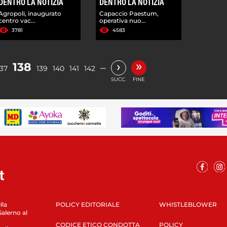
DENTRO LA NOTIZIA
DENTRO LA NOTIZIA
Agropoli, inaugurato
Capaccio Paestum,
centro vac...
operativa nuo...
3781
4583
»
›
138
…
137
139
140
141
142
SUCC.
FINE
lla
POLICY EDITORIALE
WHISTLEBLOWER
Salerno al
CODICE ETICO CONDOTTA
POLICY